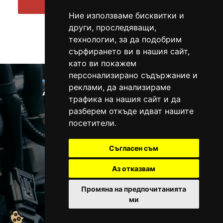
Ние използваме бисквитки и
други, проследяващи,
технологии, за да подобрим
Всички
сърфирането ви в нашия сайт,
като ви покажем
персонализирано съдържание и
реклами, да анализираме
трафика на нашия сайт и да
разберем откъде идват нашите
Тел.:
0878 238 108
E-mail:
info@tuningyourcar.com
посетители.
Съгласен съм
Аз отказвам
Промяна на предпочитанията
ми