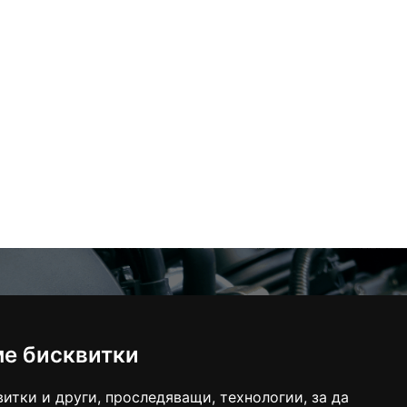
а с нас
, П.З. Метро
ме бисквитки
елна къща
итки и други, проследяващи, технологии, за да