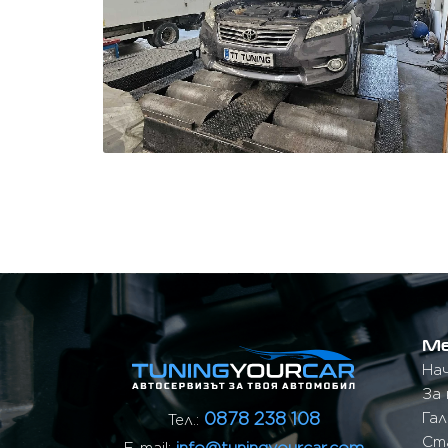
М
На
За 
0878 238 108
Га
Тел.:
Ст
info@tuningyourcar.com